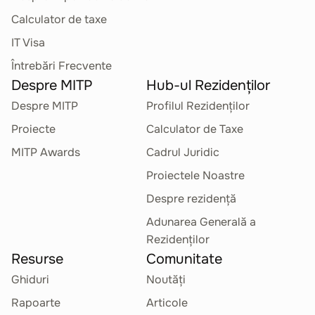
Calculator de taxe
IT Visa
Întrebări Frecvente
Despre MITP
Hub-ul Rezidenților
Despre MITP
Profilul Rezidenților
Proiecte
Calculator de Taxe
MITP Awards
Cadrul Juridic
Proiectele Noastre
Despre rezidență
Adunarea Generală a
Rezidenților
Resurse
Comunitate
Ghiduri
Noutăți
Rapoarte
Articole