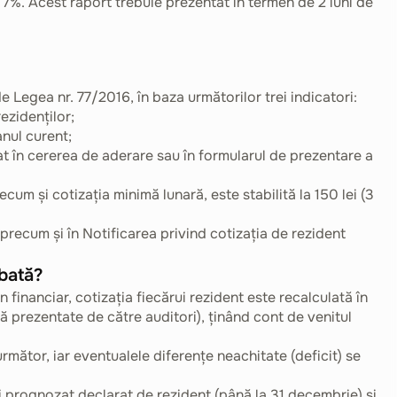
e 7%. Acest raport trebuie prezentat în termen de 2 luni de
 Legea nr. 77/2016, în baza următorilor trei indicatori:
ezidenților;
anul curent;
at în cererea de aderare sau în formularul de prezentare a
ecum și cotizația minimă lunară, este stabilită la 150 lei (3
 precum și în Notificarea privind cotizația de rezident
mbată?
n financiar, cotizația fiecărui rezident este recalculată în
lă prezentate de către auditori), ținând cont de venitul
mător, iar eventualele diferențe neachitate (deficit) se
lui prognozat declarat de rezident (până la 31 decembrie) și