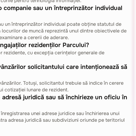
curile pentru tehnologia informației.
 o companie sau un întreprinzător individual
au un întreprinzător individual poate obține statutul de
a locurilor de muncă reprezintă unul dintre obiectivele de
 examinare a cererii de aderare.
ngajaților rezidenților Parcului?
or rezidente, cu excepția cerințelor generale de
ânzărilor solicitantului care intenționează să
ânzărilor. Totuși, solicitantul trebuie să indice în cerere
i cotizației lunare de rezident.
 adresă juridică sau să închirieze un oficiu în
nregistrarea unei adrese juridice sau închirierea unui
tra adresa juridică sau subdiviziuni oriunde pe teritoriul