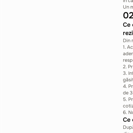
În c
Un m
02
Ce 
rez
Din 
1. A
ader
resp
2. P
3. I
găsi
4. P
de 3
5. P
coti
6. N
Ce 
După