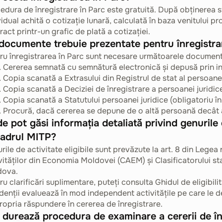
edura de înregistrare în Parc este gratuită. După obținerea s
vidual achită o cotizație lunară, calculată în baza venitului p
ract printr-un grafic de plată a cotizației.
documente trebuie prezentate pentru înregistrare
ru înregistrarea în Parc sunt necesare următoarele document
Cererea semnată cu semnătură electronică și depusă prin i
Copia scanată a Extrasului din Registrul de stat al persoanelo
Copia scanată a Deciziei de înregistrare a persoanei juridice
Copia scanată a Statutului persoanei juridice (obligatoriu în
Procură, dacă cererea se depune de o altă persoană decât 
e pot găsi informația detaliată privind genurile d
cadrul MITP?
rile de activitate eligibile sunt prevăzute la art. 8 din Legea 
vităților din Economia Moldovei (CAEM) și Clasificatorului stati
dova.
ru clarificări suplimentare, puteți consulta Ghidul de eligibil
denții evaluează în mod independent activitățile pe care le d
ropria răspundere în cererea de înregistrare.
 durează procedura de examinare a cererii de în