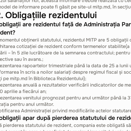
azul salariaților noi, această informare trebuie realizată cu ce
odel de informare poate fi găsit pe site-ul mitp.md, în secțiu
. Obligațiile rezidentului
obligații are rezidentul față de Administrația Pa
ident?
momentul obținerii statutului, rezidentul MITP are 5 obligații
chitarea cotizației de rezident conform termenelor stabilite(a
ării – în 5 zile lucrătoare de la semnarea contractului; pentru 
ective sau în avans.;
rezentarea rapoartelor trimestriale până la data de 25 a lunii
nformarea în scris a noilor salariați despre regimul fiscal și s
ți pe mitp.md în Biblioteca Rezidentului);
rezentarea anuală a rezultatelor verificării indicatorilor de m
0 aprilie a fiecărui an;
rezentarea venitului prognozat pentru anul următor până la 31
zația pentru anul următor.
otificarea Administrației privind modificările actelor statutar
obligații apar după pierderea statutului de rezid
 pierderea statutului de rezident, compania este obligată să