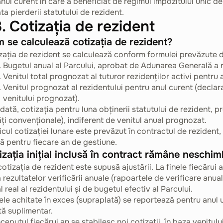
anul curent în care a beneficiat de regimul impozitului unic d
ata pierderii statutului de rezident.
. Cotizația de rezident
 se calculează cotizația de rezident?
zația de rezident se calculează conform formulei prevăzute de
Bugetul anual al Parcului, aprobat de Adunarea Generală a r
Venitul total prognozat al tuturor rezidenților activi pentru 
Venitul prognozat al rezidentului pentru anul curent (declar
venitului prognozat).
dată, cotizația pentru luna obținerii statutului de rezident, pr
ăți convenționale), indiferent de venitul anual prognozat.
icul cotizației lunare este prevăzut în contractul de rezident,
ă pentru fiecare an de gestiune.
izația inițial inclusă în contract rămâne neschi
cotizația de rezident este supusă ajustării. La finele fiecărui a
 rezultatelor verificării anuale (rapoartele de verificare anua
l real al rezidentului și de bugetul efectiv al Parcului.
le achitate în exces (supraplată) se reportează pentru anul ur
tă suplimentar.
nceputul fiecărui an se stabilesc noi cotizații, în baza venitu