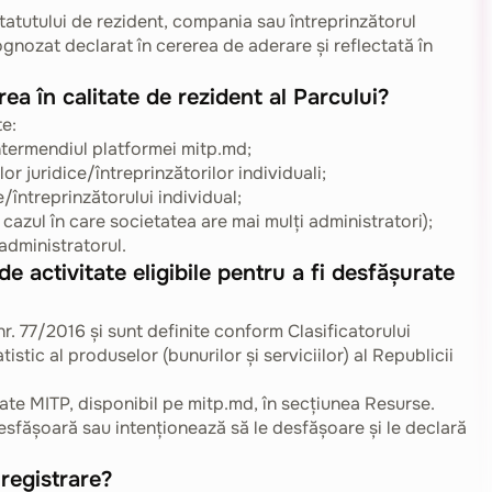
tatutului de rezident, compania sau întreprinzătorul
rognozat declarat în cererea de aderare și reflectată în
a în calitate de rezident al Parcului?
e:
ntermendiul platformei mitp.md;
r juridice/întreprinzătorilor individuali;
/întreprinzătorului individual;
 cazul în care societatea are mai mulți administratori);
administratorul.
e activitate eligibile pentru a fi desfășurate
nr. 77/2016 și sunt definite conform Clasificatorului
stic al produselor (bunurilor și serviciilor) al Republicii
itate MITP, disponibil pe mitp.md, în secțiunea Resurse.
esfășoară sau intenționează să le desfășoare și le declară
registrare?