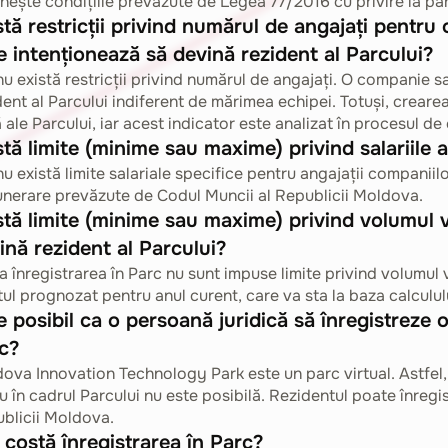
unește condițiile prevăzute de Legea 77/2016 cu privire la par
stă restricții privind numărul de angajați pentru
e intenționează să devină rezident al Parcului?
nu există restricții privind numărul de angajați. O companie s
dent al Parcului indiferent de mărimea echipei. Totuși, creare
 ale Parcului, iar acest indicator este analizat în procesul de
stă limite (minime sau maxime) privind salariile a
nu există limite salariale specifice pentru angajații companiil
nerare prevăzute de Codul Muncii al Republicii Moldova.
stă limite (minime sau maxime) privind volumul v
ină rezident al Parcului?
la înregistrarea în Parc nu sunt impuse limite privind volumul v
tul prognozat pentru anul curent, care va sta la baza calcululu
e posibil ca o persoană juridică să înregistreze o
c?
ova Innovation Technology Park este un parc virtual. Astfel, î
iu în cadrul Parcului nu este posibilă. Rezidentul poate înregis
blicii Moldova.
 costă înregistrarea în Parc?