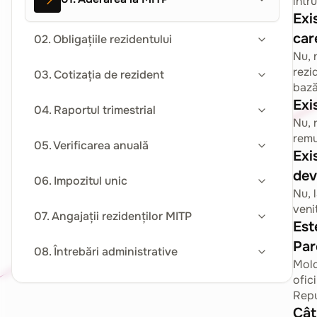
într
Exi
car
02. Obligațiile rezidentului
Nu, 
rezi
03. Cotizația de rezident
bază
Exi
04. Raportul trimestrial
Nu, 
remu
05. Verificarea anuală
Exi
dev
06. Impozitul unic
Nu, 
veni
07. Angajații rezidenților MITP
Est
Par
08. Întrebări administrative
Mold
ofic
Repu
Cât