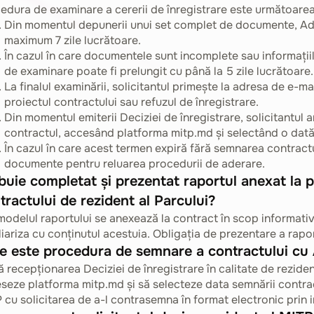
edura de examinare a cererii de înregistrare este următoarea
Din momentul depunerii unui set complet de documente, Adm
maximum 7 zile lucrătoare.
În cazul în care documentele sunt incomplete sau informațiile
de examinare poate fi prelungit cu până la 5 zile lucrătoare.
La finalul examinării, solicitantul primește la adresa de e-m
proiectul contractului sau refuzul de înregistrare.
Din momentul emiterii Deciziei de înregistrare, solicitantul 
contractul, accesând platforma mitp.md și selectând o dată
În cazul în care acest termen expiră fără semnarea contractu
documente pentru reluarea procedurii de aderare.
buie completat și prezentat raportul anexat la p
tractului de rezident al Parcului?
modelul raportului se anexează la contract în scop informativ, 
liariza cu conținutul acestuia. Obligația de prezentare a rapor
e este procedura de semnare a contractului cu
 recepționarea Deciziei de înregistrare în calitate de reziden
seze platforma mitp.md și să selecteze data semnării contract
 cu solicitarea de a-l contrasemna în format electronic prin 