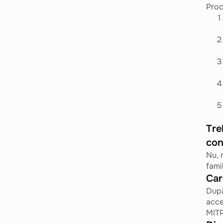
Proc
Tre
con
Nu, 
fami
Car
După
acce
MITP