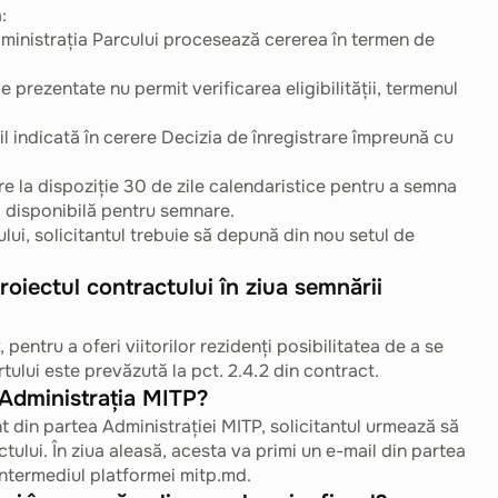
:
inistrația Parcului procesează cererea în termen de
 prezentate nu permit verificarea eligibilității, termenul
ail indicată în cerere Decizia de înregistrare împreună cu
are la dispoziție 30 de zile calendaristice pentru a semna
 disponibilă pentru semnare.
lui, solicitantul trebuie să depună din nou setul de
roiectul contractului în ziua semnării
pentru a oferi viitorilor rezidenți posibilitatea de a se
tului este prevăzută la pct. 2.4.2 din contract.
 Administrația MITP?
t din partea Administrației MITP, solicitantul urmează să
ului. În ziua aleasă, acesta va primi un e-mail din partea
intermediul platformei mitp.md.