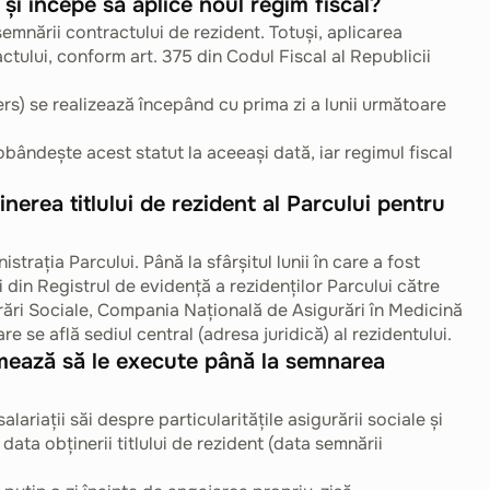
și începe să aplice noul regim fiscal?
mnării contractului de rezident. Totuși, aplicarea
ctului, conform art. 375 din Codul Fiscal al Republicii
vers) se realizează începând cu prima zi a lunii următoare
bândește acest statut la aceeași dată, iar regimul fiscal
nerea titlului de rezident al Parcului pentru
trația Parcului. Până la sfârșitul lunii în care a fost
i din Registrul de evidență a rezidenților Parcului către
urări Sociale, Compania Națională de Asigurări în Medicină
re se află sediul central (adresa juridică) al rezidentului.
urmează să le execute până la semnarea
alariații săi despre particularitățile asigurării sociale și
data obținerii titlului de rezident (data semnării