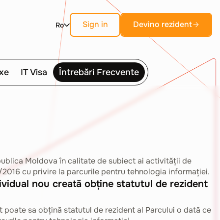
Sign in
Devino rezident
Ro
Faci parte din
ecosistem?
nare
axe
IT Visa
Întrebări Frecvente
Completați formularul, iar un
rate care oferă
Taxare unică
administrator al comunității vă va
esențiale.
Despre impozitul
le de bază.
contacta pentru mai multe detalii.
Completează formular
unic de 7%
strategice importante.
Află cum impozit unic
înlocuiește toate impozitele
datorate de companie și
angajații săi.
publica Moldova în calitate de subiect ai activităţii de
/2016 cu privire la parcurile pentru tehnologia informației.
Află mai mult
ividual nou creată obține statutul de rezident
t poate sa obțină statutul de rezident al Parcului o dată ce