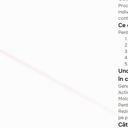
Proc
indi
cont
Ce 
Pent
Und
în 
Genu
Acti
Mol
Pent
Rezi
pe p
Cât