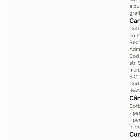
a bu
graf
Car
Coti
cont
Rech
Admi
Cod 
str.
mun.
B.C.
Cod
IBA
Cân
Coti
- pe
- pe
În d
Cum