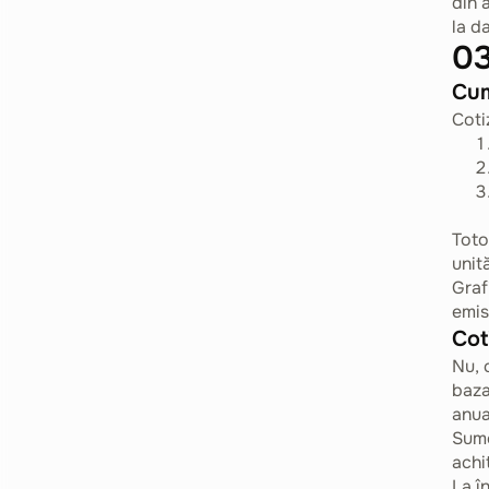
din 
la d
03
Cum
Coti
Toto
unit
Graf
emis
Cot
Nu, 
baza
anua
Sume
achi
La î