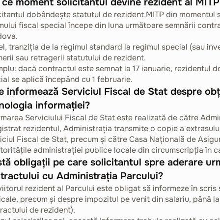
 ce moment solicitantul devine rezident al MITP 
citantul dobândește statutul de rezident MITP din momentul se
mului fiscal special începe din luna următoare semnării contra
dova.
el, tranziția de la regimul standard la regimul special (sau in
nerii sau retragerii statutului de rezident.
plu: dacă contractul este semnat la 17 ianuarie, rezidentul do
ial se aplică începând cu 1 februarie.
e informează Serviciul Fiscal de Stat despre obți
nologia informației?
rmarea Serviciului Fiscal de Stat este realizată de către Adminis
gistrat rezidentul, Administrația transmite o copie a extrasulu
iciul Fiscal de Stat, precum și către Casa Națională de Asig
utoritățile administrației publice locale din circumscripţia în ca
stă obligații pe care solicitantul spre aderare 
tractului cu Administrația Parcului?
viitorul rezident al Parcului este obligat să informeze în scris s
cale, precum și despre impozitul pe venit din salariu, până la 
ractului de rezident).