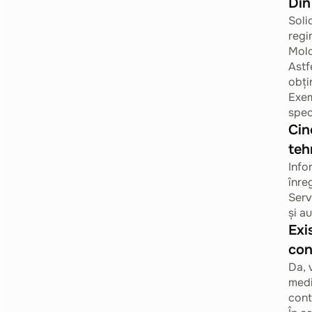
Din
Soli
regi
Mol
Astf
obți
Exem
spec
Cin
teh
Info
înre
Serv
și a
Exi
con
Da, 
medi
cont