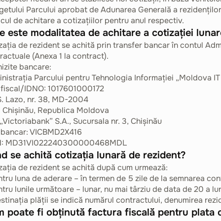
getului Parcului aprobat de Adunarea Generală a rezidenților.
icul de achitare a cotizațiilor pentru anul respectiv.
e este modalitatea de achitare a cotizației luna
zația de rezident se achită prin transfer bancar în contul Adm
ractuale (Anexa 1 la contract).
izite bancare:
nistrația Parcului pentru Tehnologia Informației „Moldova IT
fiscal/IDNO: 1017601000172
 S. Lazo, nr. 38, MD-2004
 Chișinău, Republica Moldova
 „Victoriabank” S.A., Sucursala nr. 3, Chișinău
 bancar: VICBMD2X416
N: MD31VI022240300000468MDL
d se achită cotizația lunară de rezident?
zația de rezident se achită după cum urmează:
ntru luna de aderare – în termen de 5 zile de la semnarea cont
ntru lunile următoare – lunar, nu mai târziu de data de 20 a lun
estinația plății se indică numărul contractului, denumirea rezid
 poate fi obținută factura fiscală pentru plata c