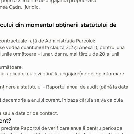
l puțin o zi înainte de angajarea propriu-zisă.
nea Cadrul juridic.
rcului din momentul obținerii statutului de
 contractuale față de Administrația Parcului:
 se vedea cuantumul la clauza 3.2 și Anexa 1), pentru luna
lunile următoare – lunar, dar nu mai târziu de 20 a lunii
 următoare;
ocial aplicabil cu o zi până la angajare(model de informare
enținere a statutului - Raportul anual de audit (până la data
 decembrie a anului curent, în baza căruia se va calcula
e sau a datelor de contact.
ent?
 prezinte Raportul de verificare anuală pentru perioada