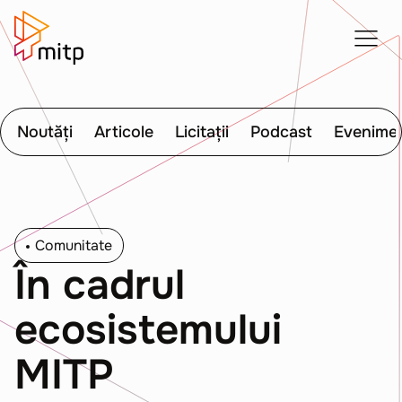
Noutăți
Articole
Licitații
Podcast
Evenime
Comunitate
În cadrul
ecosistemului
MITP