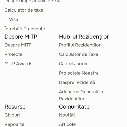
Despre impozit unic de 7%
Calculator de taxe
IT Visa
Întrebări Frecvente
Despre MITP
Hub-ul Rezidenților
Despre MITP
Profilul Rezidenților
Proiecte
Calculator de Taxe
MITP Awards
Cadrul Juridic
Proiectele Noastre
Despre rezidență
Adunarea Generală a
Rezidenților
Resurse
Comunitate
Ghiduri
Noutăți
Rapoarte
Articole