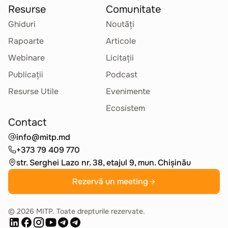
Resurse
Comunitate
Ghiduri
Noutăți
Rapoarte
Articole
Webinare
Licitații
Publicații
Podcast
Resurse Utile
Evenimente
Ecosistem
Contact
info@mitp.md
+373 79 409 770
str. Serghei Lazo nr. 38, etajul 9, mun. Chișinău
Rezervă un meeting
©
2026
MITP. Toate drepturile rezervate.