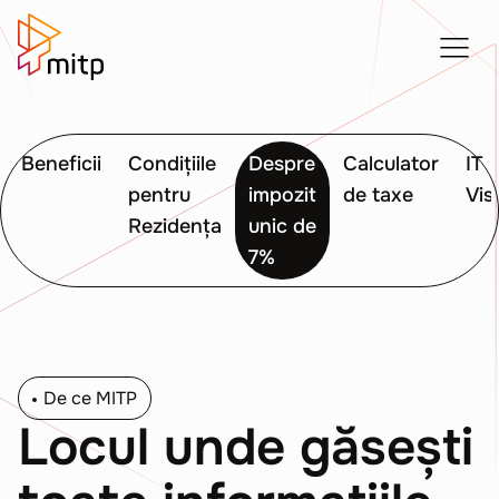
Beneficii
Condițiile
Despre
Calculator
IT
pentru
impozit
de taxe
Vis
Rezidența
unic de
7%
De ce MITP
Locul unde găsești