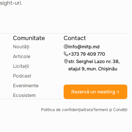
sight-uri.
Comunitate
Contact
Noutăți
info@mitp.md
+373 79 409 770
Articole
str. Serghei Lazo nr. 38,
Licitații
etajul 9, mun. Chișinău
Podcast
Evenimente
Rezervă un meeting
Ecosistem
Politica de confidențialitate
Termeni și Condiții