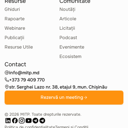
Resurse
Comunitate
Ghiduri
Noutăți
Rapoarte
Articole
Webinare
Licitații
Publicații
Podcast
Resurse Utile
Evenimente
Ecosistem
Contact
info@mitp.md
+373 79 409 770
str. Serghei Lazo nr. 38, etajul 9, mun. Chișinău
Rezervă un meeting
©
2026
MITP. Toate drepturile rezervate.
Politica de confidențialitate
Termeni și Condiții