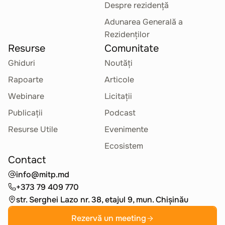
Despre rezidență
Adunarea Generală a
Rezidenților
Resurse
Comunitate
Ghiduri
Noutăți
Rapoarte
Articole
Webinare
Licitații
Publicații
Podcast
Resurse Utile
Evenimente
Ecosistem
Contact
info@mitp.md
+373 79 409 770
str. Serghei Lazo nr. 38, etajul 9, mun. Chișinău
Rezervă un meeting