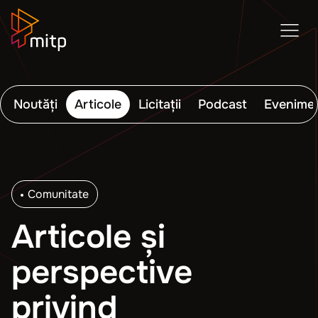
Noutăți
Articole
Licitații
Podcast
Evenime
Comunitate
Articole și
perspective
privind