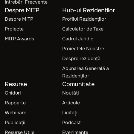
Întrebări Frecvente
Despre MITP
Hub-ul Rezidenților
Despre MITP
Profilul Rezidenților
Proiecte
Calculator de Taxe
MITP Awards
Cadrul Juridic
Proiectele Noastre
Despre rezidență
Adunarea Generală a
Rezidenților
Resurse
Comunitate
Ghiduri
Noutăți
Rapoarte
Articole
Webinare
Licitații
Publicații
Podcast
Resurse Utile
Evenimente