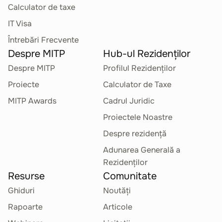
Calculator de taxe
IT Visa
Întrebări Frecvente
Despre MITP
Hub-ul Rezidenților
Despre MITP
Profilul Rezidenților
Proiecte
Calculator de Taxe
MITP Awards
Cadrul Juridic
Proiectele Noastre
Despre rezidență
Adunarea Generală a
Rezidenților
Resurse
Comunitate
Ghiduri
Noutăți
Rapoarte
Articole