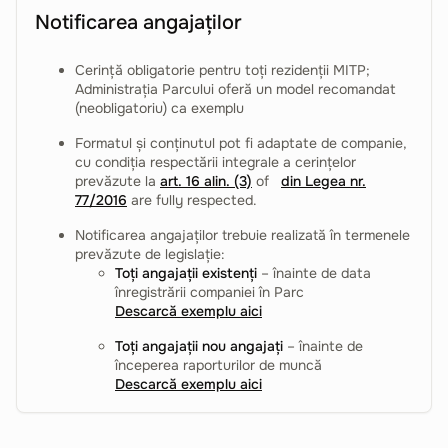
Notificarea angajaților
Cerință obligatorie pentru toți rezidenții MITP;
Administrația Parcului oferă un model recomandat
(neobligatoriu) ca exemplu
Formatul și conținutul pot fi adaptate de companie,
cu condiția respectării integrale a cerințelor
prevăzute la
art. 16 alin. (3)
of
din Legea nr.
77/2016
are fully respected.
Notificarea angajaților trebuie realizată în termenele
prevăzute de legislație:
Toți angajații existenți
– înainte de data
înregistrării companiei în Parc
Descarcă exemplu aici
Toți angajații nou angajați
– înainte de
începerea raporturilor de muncă
Descarcă exemplu aici