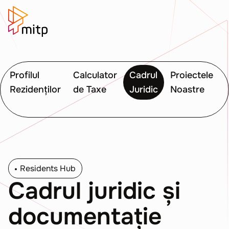
Profilul
Calculator
Cadrul
Proiectele
Rezidenților
de Taxe
Juridic
Noastre
Residents Hub
Cadrul juridic și
documentație