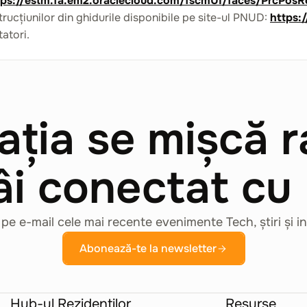
tps://estm.fa.em2.oraclecloud.com/fscmUI/faces/PrcPos
trucțiunilor din ghidurile disponibile pe site-ul PNUD:
https:
itatori.
ația se mișcă r
i conectat cu
pe e-mail cele mai recente evenimente Tech, știri și in
Abonează-te la newsletter
Hub-ul Rezidenților
Resurse