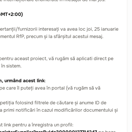
(GMT+2:00)
tanții/furnizorii interesați va avea loc joi, 25 ianuarie
entul RfP, precum și la sfârșitul acestui mesaj.
ă pentru aceast proiect, vă rugăm să aplicati direct pe
 în sistem.
um, urmând acest link
:
pe care îl puteți avea în portal (vă rugăm să vă
petiția folosind filtrele de căutare și anume ID de
imi notificări în cazul modificărilor documentului și
t link pentru a înregistra un profil: