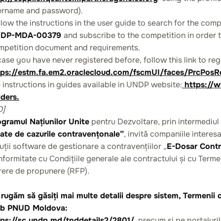
ername and password).
low the instructions in the user guide to search for the comp
DP-MDA-00379
and subscribe to the competition in order 
mpetition document and requirements.
case you have never registered before, follow this link to regi
tps://estm.fa.em2.oraclecloud.com/fscmUI/faces/PrcPos
 instructions in guides available in UNDP website:
https://
dders
.
O]
ogramul Națiunilor Unite
pentru Dezvoltare, prin intermediul 
gate de cazurile contravențonale”
, invită companiile intere
uții software de gestionare a contravențiilor „
E-Dosar Contr
formitate cu Condițiile generale ale contractului și cu Termen
rere de propunere (RFP).
rugăm să găsiți mai multe detalii despre sistem, Termenii d
b PNUD Moldova:
tps://sc.undp.md/tnddetails2/2801/
, precum și pe portaluri