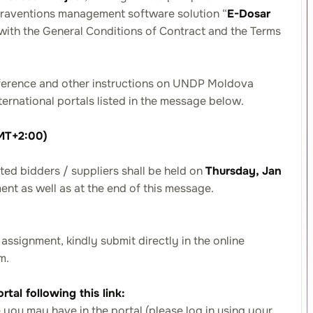
traventions management software solution “
E-Dosar
e with the General Conditions of Contract and the Terms
Reference and other instructions on UNDP Moldova
nternational portals listed in the message below.
MT+2:00)
sted bidders / suppliers shall be held on
Thursday, Jan
ent as well as at the end of this message.
assignment, kindly submit directly in the online
m.
tal following this link:
 you may have in the portal (please log in using your