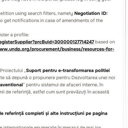
etition using search filters, namely
Negotiation ID:
to get notifications in case of amendments of the
ster a profile:
RegisterSupplier?prcBuId=300000127714247
based on
www.undp.org/procurement/business/resources-for-
Proiectului „
Suport pentru e-transformarea politiei
sate să depună o propunere pentru Dezvoltarea unei noi
aventional
” pentru sistemul de afaceri interne, în
ii de referință, astfel cum sunt prevăzuți în această
e referință completi și alte instrucțiuni pe pagina
le internaționale enumerate în mesajul de mai jos.