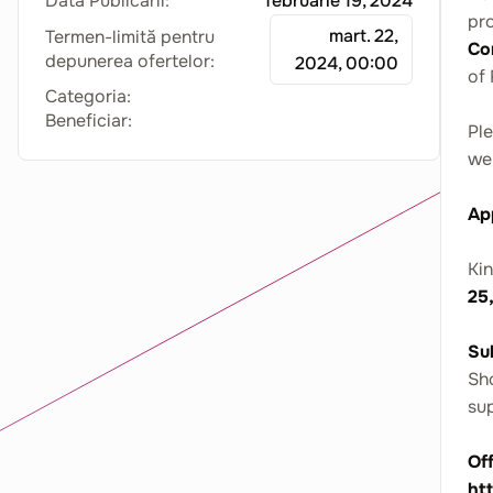
Data Publicării:
februarie 19, 2024
pr
mart. 22,
Termen-limită pentru
Co
depunerea ofertelor:
2024, 00:00
of 
Categoria:
Beneficiar:
Ple
we
Ap
Ki
25
Su
Sho
sup
Of
ht