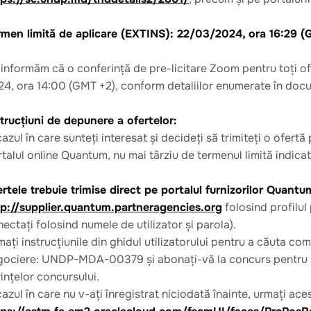
rmen limită de aplicare
(EXTINS): 22/03/2024, ora 16:29 
informăm că o conferință de pre-licitare Zoom pentru toți ofer
4, ora 14:00 (GMT +2), conform detaliilor enumerate în docum
trucțiuni de depunere a ofertelor:
cazul în care sunteți interesat și decideți să trimiteți o ofert
talul online Quantum, nu mai târziu de termenul limită indicat
rtele trebuie trimise direct pe portalul furnizorilor Quant
tp://supplier.quantum.partneragencies.org
folosind profilul 
ectați folosind numele de utilizator și parola).
ați instrucțiunile din ghidul utilizatorului pentru a căuta com
ociere: UNDP-MDA-00379 și abonați-vă la concurs pentru a pr
ințelor concursului.
cazul în care nu v-ați înregistrat niciodată înainte, urmați aces