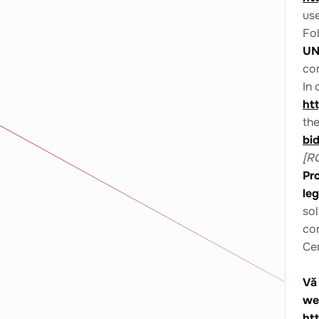
us
Fol
UN
co
In 
ht
the
bi
[R
Pr
le
sol
con
Ce
Vă 
we
ht