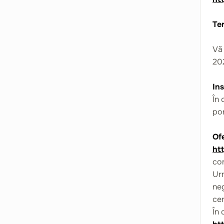
Te
Vă 
202
Ins
În 
por
Ofe
ht
con
Urm
neg
cer
În 