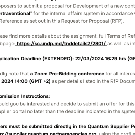
oposers to submit a proposal for Development of a new con
ntraventional
” for the internal affairs system in accordanc
Reference as set out in this Request for Proposal (RFP).
ase find more details about the assignment, full Terms of 
bpage:
https://sc.undp.md/tnddetails2/2801/
as well as i
plication Deadline
(EXTENDED): 22/03/2024 16:29 hrs (G
ndly note that
a Zoom Pre-Bidding conference
for all intere
, 2024 14:00 (GMT +2)
as per details listed in the RfP Docum
bmission Instructions:
uld you be interested and decide to submit an offer for this 
plier portal no later than the deadline indicated in the syste
fers must be submitted directly in the Quantum Supplier Por
tp://supplier.quantum.partneragencies.org
using the profile