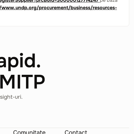
RegisterSupplier?prcBuId=300000127714247
pe baza
//www.undp.org/procurement/business/resources-
apid.
 MITP
sight-uri.
Comunitate
Contact