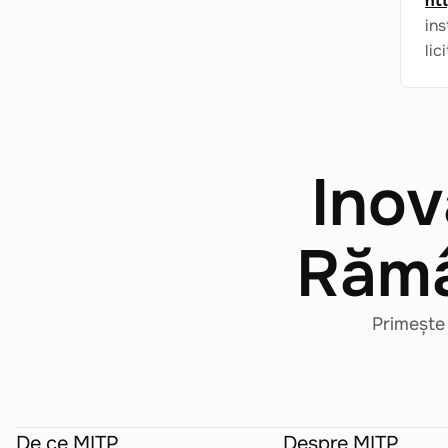
ht
ins
lic
Inov
Rămâ
Primește 
De ce MITP
Despre MITP