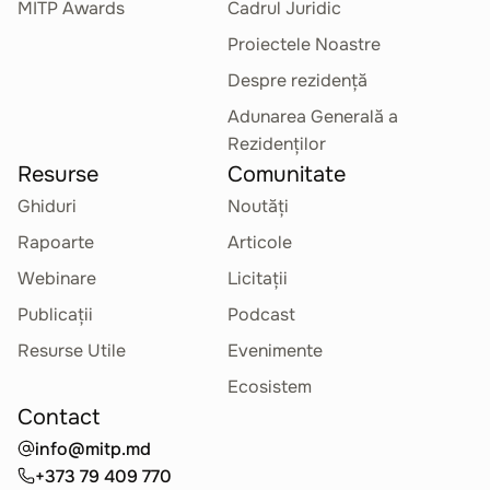
MITP Awards
Cadrul Juridic
Proiectele Noastre
Despre rezidență
Adunarea Generală a
Rezidenților
Resurse
Comunitate
Ghiduri
Noutăți
Rapoarte
Articole
Webinare
Licitații
Publicații
Podcast
Resurse Utile
Evenimente
Ecosistem
Contact
info@mitp.md
+373 79 409 770