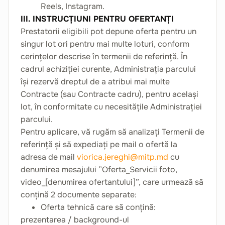
Reels, Instagram.
III. INSTRUCȚIUNI PENTRU OFERTANȚI
Prestatorii eligibili pot depune oferta pentru un
singur lot ori pentru mai multe loturi, conform
cerințelor descrise în termenii de referință. În
cadrul achiziției curente, Administrația parcului
își rezervă dreptul de a atribui mai multe
Contracte (sau Contracte cadru), pentru același
lot, în conformitate cu necesitățile Administrației
parcului.
Pentru aplicare, vă rugăm să analizați Termenii de
referință și să expediați pe mail o ofertă la
adresa de mail
viorica.jereghi@mitp.md
cu
denumirea mesajului ”Oferta_Servicii foto,
video_[denumirea ofertantului]”, care urmează să
conțină 2 documente separate:
Oferta tehnică care să conțină:
prezentarea / background-ul