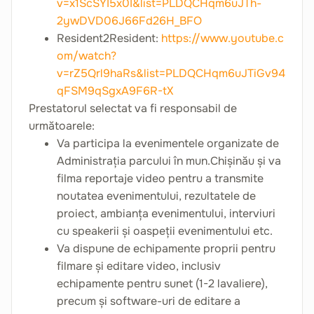
v=x1ScSYI5x0I&list=PLDQCHqm6uJTh-
2ywDVD06J66Fd26H_BFO
Resident2Resident:
https://www.youtube.c
om/watch?
v=rZ5Qrl9haRs&list=PLDQCHqm6uJTiGv94
qFSM9qSgxA9F6R-tX
Prestatorul selectat va fi responsabil de
următoarele:
Va participa la evenimentele organizate de
Administrația parcului în mun.Chișinău și va
filma reportaje video pentru a transmite
noutatea evenimentului, rezultatele de
proiect, ambianța evenimentului, interviuri
cu speakerii și oaspeții evenimentului etc.
Va dispune de echipamente proprii pentru
filmare și editare video, inclusiv
echipamente pentru sunet (1-2 lavaliere),
precum și software-uri de editare a