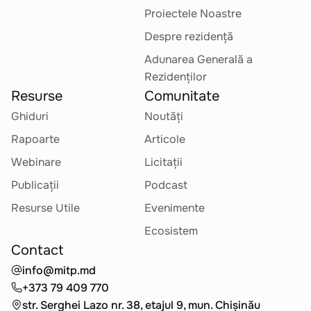
Proiectele Noastre
Despre rezidență
Adunarea Generală a
Rezidenților
Resurse
Comunitate
Ghiduri
Noutăți
Rapoarte
Articole
Webinare
Licitații
Publicații
Podcast
Resurse Utile
Evenimente
Ecosistem
Contact
info@mitp.md
+373 79 409 770
str. Serghei Lazo nr. 38, etajul 9, mun. Chișinău