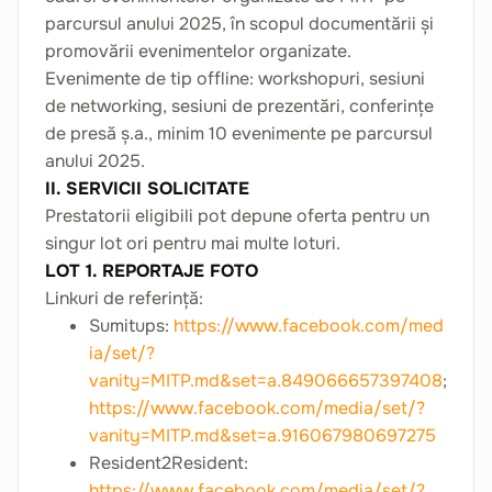
parcursul anului 2025, în scopul documentării și
promovării evenimentelor organizate.
Evenimente de tip offline: workshopuri, sesiuni
de networking, sesiuni de prezentări, conferințe
de presă ș.a., minim 10 evenimente pe parcursul
anului 2025.
II. SERVICII SOLICITATE
Prestatorii eligibili pot depune oferta pentru un
singur lot ori pentru mai multe loturi.
LOT 1. REPORTAJE FOTO
Linkuri de referință:
Sumitups:
https://www.facebook.com/med
ia/set/?
vanity=MITP.md&set=a.849066657397408
;
https://www.facebook.com/media/set/?
vanity=MITP.md&set=a.916067980697275
Resident2Resident:
https://www.facebook.com/media/set/?