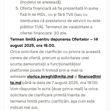
(modelul se anexează).
Oferta financiară să fie prezentată în suma
fixă în lei MDL, cu și fără TVA (sau cu
mențiunea că prestatorul de servicii nu este
plătitor TVA). Termenul de valabilitate a
ofertei financiare: 30 zile.
Termen limită pentru depunerea Ofertelor – 14
august 2025, ora 18.00.
Orice solicitare de clarificări cu privire la această
cerere de ofertă, precum și solicitarea unei
scurte demonstrații a funcționalităților
platformei poate fi trimisă prin e-mail la
adresele
viorica.jereghi@mitp.md
și
finance@mi
tp.md
până la data de 7 august 2025, ora 18:00.
Vom răspunde în scris (doar prin e-mail) la orice
solicitare de clarificare primită înainte de
termenul limită pentru clarificări, așa cum este
indicat mai sus.