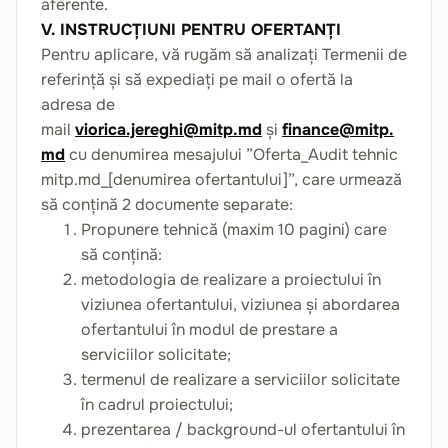
aferente.
V. INSTRUCȚIUNI PENTRU OFERTANȚI
Pentru aplicare, vă rugăm să analizați Termenii de
referință și să expediați pe mail o ofertă la
adresa de
mail
viorica.jereghi@mitp.md
și
finance@mitp.
md
cu denumirea mesajului ”Oferta_Audit tehnic
mitp.md_[denumirea ofertantului]”, care urmează
să conțină 2 documente separate:
Propunere tehnică (maxim 10 pagini) care
să conțină:
metodologia de realizare a proiectului în
viziunea ofertantului, viziunea și abordarea
ofertantului în modul de prestare a
serviciilor solicitate;
termenul de realizare a serviciilor solicitate
în cadrul proiectului;
prezentarea / background-ul ofertantului în