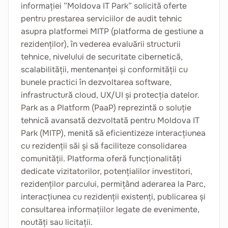
informației ”Moldova IT Park” solicită oferte
pentru prestarea serviciilor de audit tehnic
asupra platformei MITP (platforma de gestiune a
rezidenților), în vederea evaluării structurii
tehnice, nivelului de securitate cibernetică,
scalabilității, mentenanței și conformității cu
bunele practici în dezvoltarea software,
infrastructură cloud, UX/UI și protecția datelor.
Park as a Platform (PaaP) reprezintă o soluție
tehnică avansată dezvoltată pentru Moldova IT
Park (MITP), menită să eficientizeze interacțiunea
cu rezidenții săi și să faciliteze consolidarea
comunității. Platforma oferă funcționalități
dedicate vizitatorilor, potențialilor investitori,
rezidenților parcului, permițând aderarea la Parc,
interacțiunea cu rezidenții existenți, publicarea și
consultarea informațiilor legate de evenimente,
noutăți sau licitații.