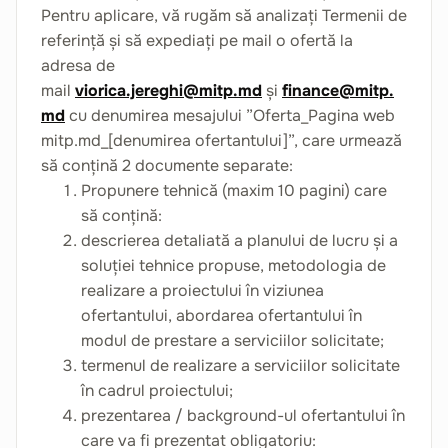
Pentru aplicare, vă rugăm să analizați Termenii de
referință și să expediați pe mail o ofertă la
adresa de
mail
viorica.jereghi@mitp.md
și
finance@mitp.
md
cu denumirea mesajului ”Oferta_Pagina web
mitp.md_[denumirea ofertantului]”, care urmează
să conțină 2 documente separate:
Propunere tehnică (maxim 10 pagini) care
să conțină:
descrierea detaliată a planului de lucru și a
soluției tehnice propuse, metodologia de
realizare a proiectului în viziunea
ofertantului, abordarea ofertantului în
modul de prestare a serviciilor solicitate;
termenul de realizare a serviciilor solicitate
în cadrul proiectului;
prezentarea / background-ul ofertantului în
care va fi prezentat obligatoriu: