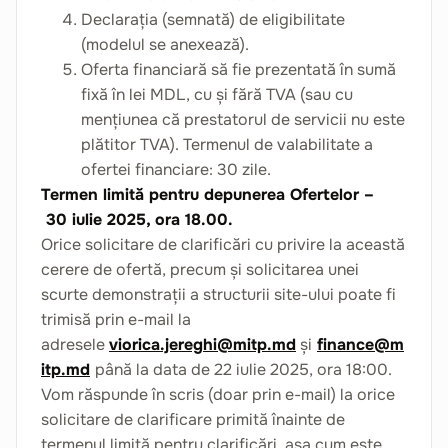
Declarația (semnată) de eligibilitate
(modelul se anexează).
Oferta financiară să fie prezentată în sumă
fixă în lei MDL, cu și fără TVA (sau cu
mențiunea că prestatorul de servicii nu este
plătitor TVA). Termenul de valabilitate a
ofertei financiare: 30 zile.
Termen limită pentru depunerea Ofertelor –
30 iulie 2025, ora 18.00.
Orice solicitare de clarificări cu privire la această
cerere de ofertă, precum și solicitarea unei
scurte demonstrații a structurii site-ului poate fi
trimisă prin e-mail la
adresele
viorica.jereghi@mitp.md
și
finance@m
itp.md
până la data de 22 iulie 2025, ora 18:00.
Vom răspunde în scris (doar prin e-mail) la orice
solicitare de clarificare primită înainte de
termenul limită pentru clarificări, așa cum este