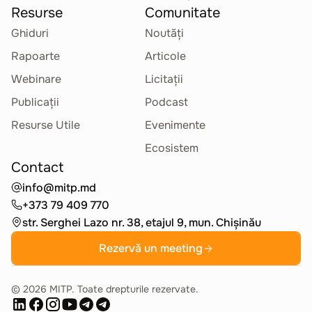
Resurse
Comunitate
Ghiduri
Noutăți
Rapoarte
Articole
Webinare
Licitații
Publicații
Podcast
Resurse Utile
Evenimente
Ecosistem
Contact
info@mitp.md
+373 79 409 770
str. Serghei Lazo nr. 38, etajul 9, mun. Chișinău
Rezervă un meeting
©
2026
MITP. Toate drepturile rezervate.