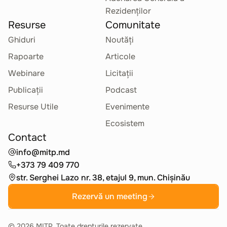
Rezidenților
Resurse
Comunitate
Ghiduri
Noutăți
Rapoarte
Articole
Webinare
Licitații
Publicații
Podcast
Resurse Utile
Evenimente
Ecosistem
Contact
info@mitp.md
+373 79 409 770
str. Serghei Lazo nr. 38, etajul 9, mun. Chișinău
Rezervă un meeting
©
2026
MITP. Toate drepturile rezervate.