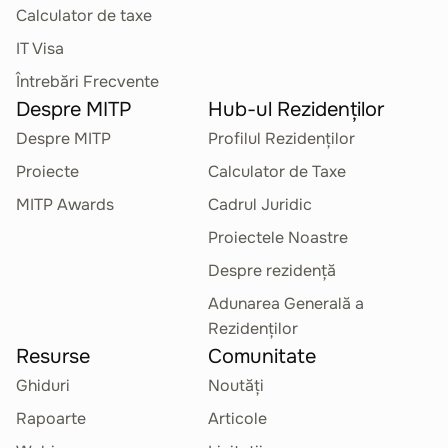
Calculator de taxe
IT Visa
Întrebări Frecvente
Despre MITP
Hub-ul Rezidenților
Despre MITP
Profilul Rezidenților
Proiecte
Calculator de Taxe
MITP Awards
Cadrul Juridic
Proiectele Noastre
Despre rezidență
Adunarea Generală a
Rezidenților
Resurse
Comunitate
Ghiduri
Noutăți
Rapoarte
Articole