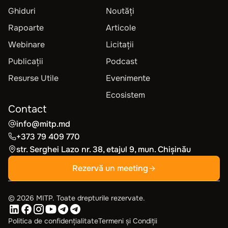
Ghiduri
Noutăți
Rapoarte
Articole
Webinare
Licitații
Publicații
Podcast
Resurse Utile
Evenimente
Ecosistem
Contact
info@mitp.md
+373 79 409 770
str. Serghei Lazo nr. 38, etajul 9, mun. Chișinău
Rezervă un meeting
©
2026
MITP. Toate drepturile rezervate.
Politica de confidențialitate
Termeni și Condiții