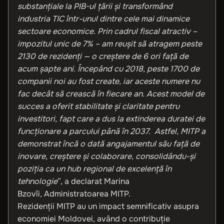
substanțiale la PIB-ul țării și transformând
industria TIC într-unul dintre cele mai dinamice
sectoare economice. Prin cadrul fiscal atractiv –
impozitul unic de 7% – am reușit să atragem peste
2130 de rezidenți — o creștere de 6 ori față de
acum șapte ani. Începând cu 2018, peste 1700 de
companii noi au fost create, iar aceste numere nu
fac decât să crească în fiecare an. Acest model de
succes a oferit stabilitate și claritate pentru
investitori, fapt care a dus la extinderea duratei de
funcționare a parcului până în 2037. Astfel, MITP a
demonstrat încă o dată angajamentul său față de
inovare, creștere și colaborare, consolidându-și
poziția ca un hub regional de excelență în
tehnologie
”, a declarat Marina
Bzovîi, Administratoarea MITP.
Rezidenții MITP au un impact semnificativ asupra
economiei Moldovei, având o contribuție