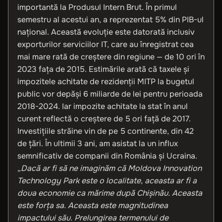
importantă la Produsul Intern Brut. În primul
semestru al acestui an, a reprezentat 5% din PIB-ul
național. Această evoluție este datorată inclusiv
exporturilor serviciilor IT, care au înregistrat cea
mai mare rată de creștere din regiune — de 10 ori în
2023 fața de 2015. Estimările arată că taxele și
impozitele achitate de rezidenții MITP la bugetul
public vor depăși 6 miliarde de lei pentru perioada
2018-2024. Iar impozite achitate la stat în anul
curent reflectă o creștere de 5 ori față de 2017.
Investițiile străine vin de pe 5 continente, din 42
de țări. În ultimii 3 ani, am asistat la un influx
semnificativ de companii din România și Ucraina.
„
Dacă ar fi să ne imaginăm că Moldova Innovation
Technology Park este o localitate, aceasta ar fi a
doua economie ca mărime după Chișinău. Aceasta
este forța sa. Aceasta este magnitudinea
impactului său. Prelungirea termenului de