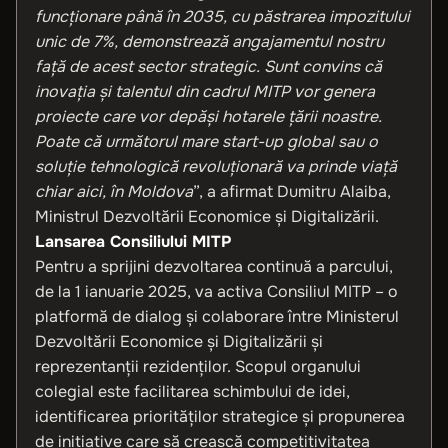
funcționare până în 2035, cu păstrarea impozitului
unic de 7%, demonstrează angajamentul nostru
față de acest sector strategic. Sunt convins că
inovația și talentul din cadrul MITP vor genera
proiecte care vor depăși hotarele țării noastre.
Poate că următorul mare start-up global sau o
soluție tehnologică revoluționară va prinde viață
chiar aici, în Moldova
”, a afirmat Dumitru Alaiba,
Ministrul Dezvoltării Economice și Digitalizării.
Lansarea Consiliului MITP
Pentru a sprijini dezvoltarea continuă a parcului,
de la 1 ianuarie 2025, va activa Consiliul MITP – o
platformă de dialog și colaborare între Ministerul
Dezvoltării Economice și Digitalizării și
reprezentanții rezidenților. Scopul organului
colegial este facilitarea schimbului de idei,
identificarea priorităților strategice și propunerea
de inițiative care să crească competitivitatea