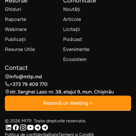
Resurse
Comunitate
Ghiduri
Noutăți
Rapoarte
Articole
Webinare
Licitații
Publicații
Podcast
Resurse Utile
Evenimente
Ecosistem
Contact
info@mitp.md
+373 79 409 770
str. Serghei Lazo nr. 38, etajul 9, mun. Chișinău
Rezervă un meeting
©
2026
MITP. Toate drepturile rezervate.
Politica de confidențialitate
Termeni și Condiții