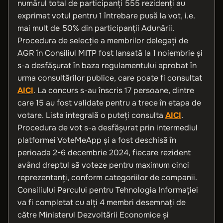
numărul total de participanți 555 rezidenți au
exprimat votul pentru 1 întrebare pusă la vot, i.e.
mai mult de 50% din participanții Adunării.
Procedura de selecție a membrilor delegați de
AGR în Consiliul MITP fost lansată la 1 noiembrie și
s-a desfășurat în baza regulamentului aprobat în
urma consultărilor publice, care poate fi consultat
AICI
. La concurs s-au înscris 17 persoane, dintre
care 15 au fost validate pentru a trece în etapa de
votare. Lista integrală o puteți consulta
AICI
.
Procedura de vot s-a desfășurat prin intermediul
platformei VoteMeApp și a fost deschisă în
perioada 2-6 decembrie 2024, fiecare rezident
având dreptul să voteze pentru maximum cinci
reprezentanți, conform categoriilor de companii.
Consiliului Parcului pentru Tehnologia Informației
va fi completat cu alți 4 membri desemnați de
către Ministerul Dezvoltării Economice și