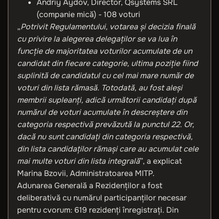
Andriy Aydov, Director, Qsystems SRL
(companie mică) - 108 voturi
„
Potrivit Regulamentului, votarea și decizia finală
cu privire la alegerea delegaților se va lua în
funcție de majoritatea voturilor acumulate de un
candidat din fiecare categorie, ultima poziție fiind
suplinită de candidatul cu cel mai mare număr de
voturi din lista rămasă. Totodată, au fost aleși
membrii supleanți, adică următorii candidați după
numărul de voturi acumulate în descreștere din
categoria respectivă prevăzută la punctul 22. Or,
dacă nu sunt candidați din categoria respectivă,
din lista candidaților rămași care au acumulat cele
mai multe voturi din lista integrală
”, a explicat
Marina Bzovii, Administratoarea MITP.
Adunarea Generală a Rezidenților a fost
deliberativă cu numărul participanților necesar
pentru cvorum: 619 rezidenți înregistrați. Din