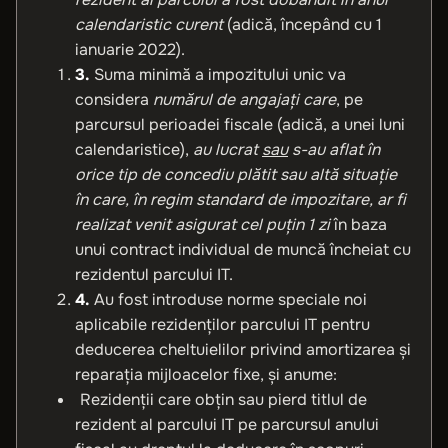
calendaristic curent
(adică, începând cu 1
ianuarie 2022).
3.
Suma minimă a impozitului unic va
considera
numărul de angajaţi care
, pe
parcursul perioadei fiscale (adică, a unei luni
calendaristice),
au lucrat
sau
s-au aflat în
orice tip de concediu plătit sau altă situație
în care, în regim standard de impozitare, ar fi
realizat venit asigurat cel puțin 1 zi
în baza
unui contract individual de muncă încheiat cu
rezidentul parcului IT.
4.
Au fost introduse norme speciale noi
aplicabile rezidenților parcului IT pentru
deducerea cheltuielilor privind amortizarea și
reparația mijloacelor fixe, și anume:
Rezidenții care obţin sau pierd titlul de
rezident al parcului IT pe parcursul anului