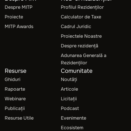
Despre MITP
Profilul Rezidenților
Proiecte
Calculator de Taxe
MITP Awards
Cadrul Juridic
Proiectele Noastre
Despre rezidență
Adunarea Generală a
Rezidenților
Resurse
Comunitate
Ghiduri
Noutăți
Rapoarte
Articole
Webinare
Licitații
Publicații
Podcast
Resurse Utile
Evenimente
Ecosistem