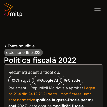
Toate noutățile
octombrie 16, 2022
Politica fiscală 2022
Rezumați acest articol cu:
Chatgpt
Google AI
Claude
Parlamentul Republicii Moldova a aprobat
Legea
nr. 204 din 24.12.2021 pentru modificarea unor
acte normative
(
politica bugetar-fiscală pentru
anul 2022
), care conține
modificări fiscale