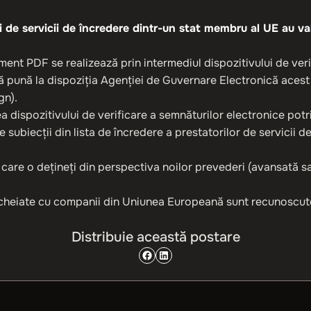
i de servicii de încredere dintr-un stat membru al UE au val
ent PDF se realizează prin intermediul dispozitivului de verif
 pună la dispoziția Agenţiei de Guvernare Electronică acest d
gn).
ea dispozitivului de verificare a semnăturilor electronice pot
 subiecţii din lista de încredere a prestatorilor de servicii d
are o dețineți din perspectiva noilor prevederi (avansată sau
încheiate cu companii din Uniunea Europeană sunt recunoscut
Distribuie această postare