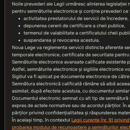
Noile prevederi ale Legii urmăresc alinierea legislației
pentru semnăturile electronice și conține prevederi ce 
activitatea prestatorului de servicii de încredere,
depunerea cererii de certificare a cheii publice,
termenul de valabilitate a certificatului cheii publ
suspendarea şi revocarea acestuia.
Noua Lege va reglementa servicii distincte aferente semn
temporale electronice, certificate de securitate pentru p
Semnăturile electronice avansate calificate existente pân
Astfel, semnăturile electronice și sigiliile electronice vor
Sigiliul va fi aplicat pe documente electronice de către 
Semnătura electronică calificată rămâne să aibă aceea
asimilat, după efectele acestuia, cu documentul similar
Documentul electronic semnat cu alt tip de semnătură (i
expres de actele normative sau de acordul părţilor. În a
părţilor privind confidenţialitatea şi răspunderea mater
În același timp, în contextul
Legii curente (nr. 91 privi
probarea modului de recunoaştere a semnăturilor electron