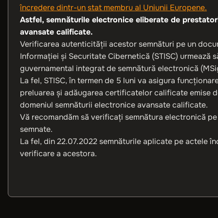
încredere dintr-un stat membru al Uniunii Europene.
Astfel, semnăturile electronice eliberate de prestator
avansate calificate.
Verificarea autenticității acestor semnături pe un docum
Informaţiei şi Securitate Cibernetică (STISC) urmează să
guvernamental integrat de semnătură electronică (MSi
La fel, STISC, în termen de 5 luni va asigura funcţionar
preluarea şi adăugarea certificatelor calificate emise de
domeniul semnăturii electronice avansate calificate.
Vă recomandăm să verificați semnătura electronică pe c
semnate.
La fel, din 22.07.2022 semnăturile aplicate pe actele 
verificare a acestora.