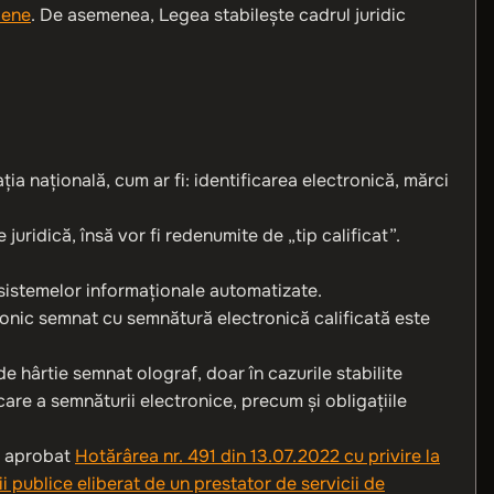
pene
. De asemenea, Legea stabilește cadrul juridic
ia națională, cum ar fi: identificarea electronică, mărci
uridică, însă vor fi redenumite de „tip calificat”.
l sistemelor informaționale automatizate.
onic semnat cu semnătură electronică calificată este
 hârtie semnat olograf, doar în cazurile stabilite
care a semnăturii electronice, precum şi obligaţiile
a aprobat
Hotărârea nr. 491 din 13.07.2022 cu privire la
i publice eliberat de un prestator de servicii de