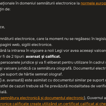
 naționale în domeniul semnăturii electronice la
normele euro
țin de:
ice,
ăturii electronice, care la moment nu se regăsesc în legislaț
agini web, sigilii electronice.
ă la intrarea în vigoare a noii Legi vor avea aceeași valoare j
 fi de 2 tipuri:
avansat și calificat.
persoanele juridice și va fi eliberat pentru utilizare în cadru
și valoare juridică ca semnătura olografă. Documentul electr
 pe suport de hârtie semnat olograf.
.e. avansată) este asimilat cu documentul similar pe suport de
stfel de cazuri trebuie să fie prevăzută modalitatea de verifi
ială.
nd semnătura electronică și documentul electronic
), Guvernul 
ice calificate create utilizând un certificat calificat al chei