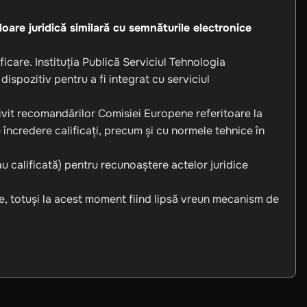
oare juridică similară cu semnăturile electronice
icare. Instituţia Publică Serviciul Tehnologia
ispozitiv pentru a fi integrat cu serviciul
rivit recomandărilor Comisiei Europene referitoare la
e încredere calificaţi, precum şi cu normele tehnice în
 calificată) pentru recunoaștere actelor juridice
e, totuși la acest moment fiind lipsă vreun mecanism de