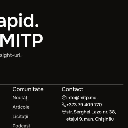
apid.
 MITP
sight-uri.
Comunitate
Contact
Noutăți
info@mitp.md
+373 79 409 770
Articole
str. Serghei Lazo nr. 38,
Licitații
etajul 9, mun. Chișinău
Podcast