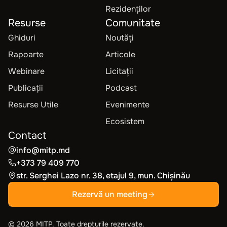
Rezidenților
Resurse
Comunitate
Ghiduri
Noutăți
Rapoarte
Articole
Webinare
Licitații
Publicații
Podcast
Resurse Utile
Evenimente
Ecosistem
Contact
info@mitp.md
+373 79 409 770
str. Serghei Lazo nr. 38, etajul 9, mun. Chișinău
Rezervă un meeting
©
2026
MITP. Toate drepturile rezervate.