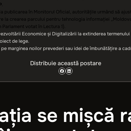
P
.
la publicarea în Monitorul Oficial, autoritățile urmând să aju
e la crearea parcului pentru tehnologia informaţiei „Moldova 
n Parlament votat în Lectura 1).
oltării Economice și Digitalizării la extinderea termenului d
roiect de lege.
pe marginea noilor prevederi sau idei de îmbunătățire a cadrul
Distribuie această postare
ația se mișcă r