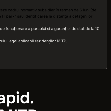
steze cadrul normativ subsidiar în termen de 6 luni (de
IT park” sau identificarea la distanță a cetățenilor
e funcționare a parcului și a garanției de stat de la 10
ui legal aplicabil rezidenților MITP.
apid.