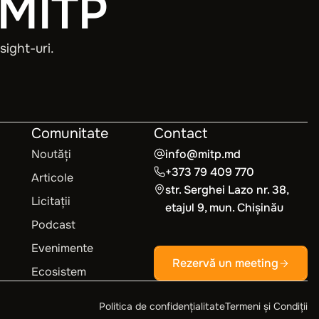
 MITP
sight-uri.
Comunitate
Contact
Noutăți
info@mitp.md
+373 79 409 770
Articole
str. Serghei Lazo nr. 38,
Licitații
etajul 9, mun. Chișinău
Podcast
Evenimente
Rezervă un meeting
Ecosistem
Politica de confidențialitate
Termeni și Condiții