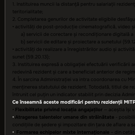
1. Instituirea muncii la distanță pentru salariații rezide
teritorialitate;
2. Completarea genurilor de activitate eligibile desfășur
• activități de post-producție cinematografică, video şi 
a) servicii de corectare și recondiționare digitală a cu
b) servicii de editare și proiectare a sunetului (59.12
• activități de realizare a înregistrărilor audio şi activi
sunet (59.20.13);
3. Instituirea expresă a obligației efectuării verificării
redevină rezident și care a beneficiat anterior de regim
4. În sarcina Administrației va intra coordonarea cu Min
menţinerea statutului de rezident. Totodată, titlul de r
întrunit cel puțin un indicator stabilit prin decizia Admin
Ce înseamnă aceste modificări pentru rezidenții MIT
•
Flexibilitate privind locația angajaților
— aceștia își 
•
Atragerea talentelor umane din străinătate
- posibil
condițiile de ședere și impozitare din țara de aflare a sa
•
Formarea echipelor mixte internaționale
– din cetăț