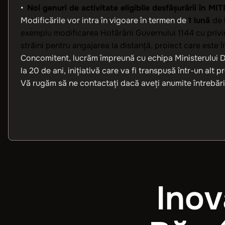
•
Noi genuri de activitate eligibile desfășurării în MIT
Modificările vor intra în vigoare în termen de
1 lună
de 
exemplu modificarea Hotărârii Guvernului 1144 cu privir
străini pentru angajarea la distanță, proiect care este î
Concomitent, lucrăm împreună cu echipa Ministerului Dezv
la 20 de ani, inițiativă care va fi transpusă într-un alt p
Vă rugăm să ne contactați dacă aveți anumite întrebări 
Inov