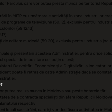
nților Parcului, care vor putea presta munca pe teritoriul Repub
ării în MITP cu următoarele activități în zona industriilor cre
de programe de televiziune (59.12), exclusiv pentru industria 
lorilor (59.12.13);
.17);
tăți de editare muzicală (59.20), exclusiv pentru industria jocuri
 anuale și prezentării acesteia Administrației, pentru orice soli
ul special de impozitare cel puțin o lună;
isterul Dezvoltării Economice și a Digitalizării a indicatorilo
ezident poate fi retras de către Administrație dacă se constată
istrației.
P?
vor putea realiza munca în Moldova sau peste hotarele țării;
itatea de a contracta specialiști din afara Republicii Moldova,
lariatului respectiv;
eni locali sau străini, care își vor desfășura activitatea în M