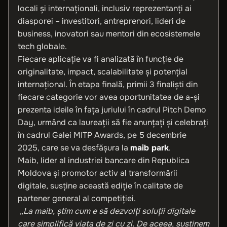
locali și internaționali, inclusiv reprezentanți ai
diasporei – investitori, antreprenori, lideri de
business, inovatori sau mentori din ecosistemele
tech globale.
Fiecare aplicație va fi analizată în funcție de
originalitate, impact, scalabilitate și potențial
internațional. În etapa finală, primii 3 finaliști din
fiecare categorie vor avea oportunitatea de a-și
prezenta ideile în fața juriului în cadrul Pitch Demo
Day, urmând ca laureații să fie anunțați și celebrați
în cadrul Galei MITP Awards, pe 5 decembrie
2025, care se va desfășura la
maib park
.
Maib, lider al industriei bancare din Republica
Moldova și promotor activ al transformării
digitale, susține această ediție în calitate de
partener general al competiției.
„
La maib, știm cum e să dezvolți soluții digitale
care simplifică viața de zi cu zi. De aceea, susținem