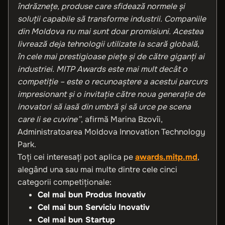
îndrăznețe, produse care sfidează normele și
soluții capabile să transforme industrii. Companiile
din Moldova nu mai sunt doar promisiuni. Acestea
livrează deja tehnologii utilizate la scară globală,
în cele mai prestigioase piețe și de către giganți ai
industriei. MITP Awards este mai mult decât o
competiție – este o recunoaștere a acestui parcurs
impresionant și o invitație către noua generație de
inovatori să iasă din umbră și să urce pe scena
care li se cuvine”
, afirmă Marina Bzovîi,
Administratoarea Moldova Innovation Technology
Park.
Toți cei interesați pot aplica pe
awards.mitp.md
,
alegând una sau mai multe dintre cele cinci
categorii competiționale:
Cel mai bun Produs Inovativ
Cel mai bun Serviciu Inovativ
Cel mai bun Startup