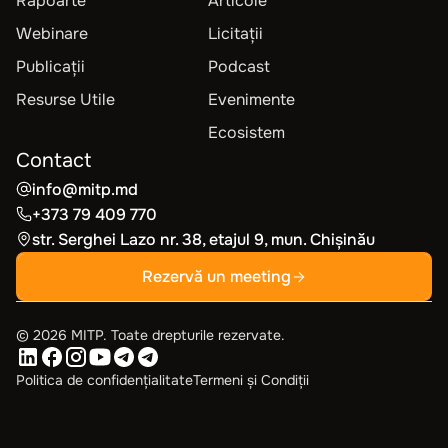
Rapoarte
Articole
Webinare
Licitații
Publicații
Podcast
Resurse Utile
Evenimente
Ecosistem
Contact
info@mitp.md
+373 79 409 770
str. Serghei Lazo nr. 38, etajul 9, mun. Chișinău
Rezervă un meeting
©
2026
MITP. Toate drepturile rezervate.
Politica de confidențialitate
Termeni și Condiții