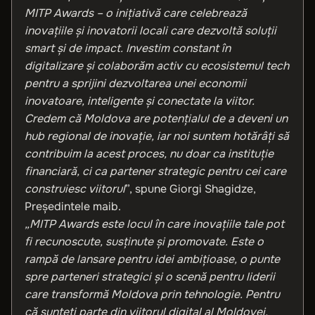
MITP Awards – o inițiativă care celebrează
inovațiile și inovatorii locali care dezvoltă soluții
smart și de impact. Investim constant în
digitalizare și colaborăm activ cu ecosistemul tech
pentru a sprijini dezvoltarea unei economii
inovatoare, inteligente și conectate la viitor.
Credem că Moldova are potențialul de a deveni un
hub regional de inovație, iar noi suntem hotărâți să
contribuim la acest proces, nu doar ca instituție
financiară, ci ca partener strategic pentru cei care
construiesc viitorul
”, spune Giorgi Shagidze,
Președintele maib.
„MITP Awards este locul în care inovațiile tale pot
fi recunoscute, susținute și promovate. Este o
rampă de lansare pentru idei ambițioase, o punte
spre parteneri strategici și o scenă pentru liderii
care transformă Moldova prin tehnologie. Pentru
că sunteți parte din viitorul digital al Moldovei,