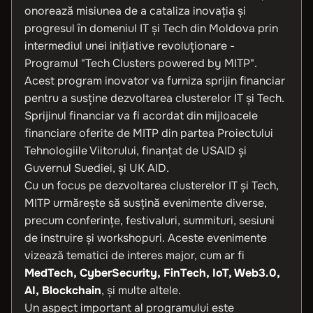
onorează misiunea de a cataliza inovația și
progresul în domeniul IT și Tech din Moldova prin
intermediul unei inițiative revoluționare -
Programul "Tech Clusters powered by MITP".
Acest program inovator va furniza sprijin financiar
pentru a susține dezvoltarea clusterelor IT și Tech.
Sprijinul financiar va fi acordat din mijloacele
financiare oferite de MITP din partea Proiectului
Tehnologiile Viitorului, finanțat de USAID și
Guvernul Suediei, și UK AID.
Cu un focus pe dezvoltarea clusterelor IT și Tech,
MITP urmărește să susțină evenimente diverse,
precum conferințe, festivaluri, summituri, sesiuni
de instruire și workshopuri. Aceste evenimente
vizează tematici de interes major, cum ar fi
MedTech, CyberSecurity, FinTech, IoT, Web3.0,
AI, Blockchain
, și multe altele.
Un aspect important al programului este