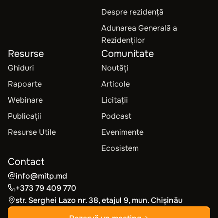
Despre rezidență
Adunarea Generală a
Rezidenților
Resurse
Comunitate
Ghiduri
Noutăți
Rapoarte
Articole
Webinare
Licitații
Publicații
Podcast
Resurse Utile
Evenimente
Ecosistem
Contact
info@mitp.md
+373 79 409 770
str. Serghei Lazo nr. 38, etajul 9, mun. Chișinău