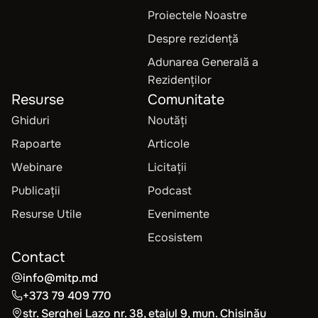
Proiectele Noastre
Despre rezidență
Adunarea Generală a
Rezidenților
Resurse
Comunitate
Ghiduri
Noutăți
Rapoarte
Articole
Webinare
Licitații
Publicații
Podcast
Resurse Utile
Evenimente
Ecosistem
Contact
info@mitp.md
+373 79 409 770
str. Serghei Lazo nr. 38, etajul 9, mun. Chișinău