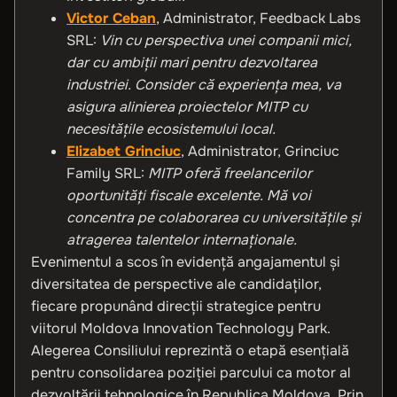
Victor Ceban
, Administrator, Feedback Labs
SRL:
Vin cu perspectiva unei companii mici,
dar cu ambiții mari pentru dezvoltarea
industriei. Consider că experiența mea, va
asigura alinierea proiectelor MITP cu
necesitățile ecosistemului local.
Elizabet Grinciuc
, Administrator, Grinciuc
Family SRL:
MITP oferă freelancerilor
oportunități fiscale excelente. Mă voi
concentra pe colaborarea cu universitățile și
atragerea talentelor internaționale.
Evenimentul a scos în evidență angajamentul și
diversitatea de perspective ale candidaților,
fiecare propunând direcții strategice pentru
viitorul Moldova Innovation Technology Park.
Alegerea Consiliului reprezintă o etapă esențială
pentru consolidarea poziției parcului ca motor al
dezvoltării tehnologice în Republica Moldova. Prin