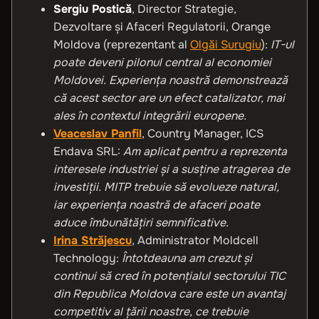
Sergiu Postică
,
Director Strategie,
Dezvoltare şi Afaceri Regulatorii, Orange
Moldova (reprezentant al
Olgăi Surugiu
)
:
IT-ul
poate deveni pilonul central al economiei
Moldovei. Experiența noastră demonstrează
că acest sector are un efect catalizator, mai
ales în contextul integrării europene.
Veaceslav Panfil
, Country Manager, ICS
Endava SRL:
Am aplicat pentru a reprezenta
interesele industriei și a susține atragerea de
investiții. MITP trebuie să evolueze natural,
iar experiența noastră de afaceri poate
aduce îmbunătățiri semnificative.
Irina Străjescu
, Administrator Moldcell
Technology:
Întotdeauna am crezut și
continui să cred în potențialul sectorului TIC
din Republica Moldova care este un avantaj
competitiv al țării noastre, ce trebuie