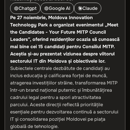
Chatgpt
Google AI
Claude
Pe 27 noiembrie, Moldova Innovation
Technology Park a organizat evenimentul „Meet
the Candidates - Your Future MITP Council
Leaders”, oferind rezidenților ocazia să cunoască
mai bine cei 15 candidați pentru Consiliul MITP.
Aceștia și-au prezentat viziunea despre viitorul
sectorului IT din Moldova și obiectivele lor.
Subiectele centrale dezbătute de candidați au
inclus educația și calificarea forței de muncă,
atragerea investițiilor străine, transformarea MITP
într-un brand național puternic și îmbunătățirea
cadrului legal pentru a spori atractivitatea
parcului. Aceste direcții reflectă prioritățile
esențiale pentru dezvoltarea continuă a sectorului
IT și consolidarea poziției Moldovei pe piața
globală de tehnologie.