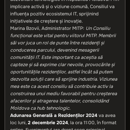
implicare activă și o viziune comună, Consiliul va
influența pozitiv ecosistemul IT, sprijinind
inițiativele de creștere și inovație.
Marina Bzovii, Administrator MITP:
Un Consiliu
funcțional este vital pentru viitorul MITP. Membrii
săi vor juca un rol de punte între rezidenți și
conducerea parcului, devenind mesagerii
comunității IT. Este important ca aceștia să
capteze și să exprime clar nevoile, provocările și
oportunitățile rezidenților, astfel încât să putem
dezvolta soluții care să sprijine industria. Viziunea
mea este ca acest consiliu să contribuie activ la
construirea unui mediu favorabil pentru creșterea
afacerilor și atragerea talentelor, consolidând
Moldova ca hub tehnologic.
Adunarea Generală a Rezidenților 2024
va avea
loc luni,
2 decembrie 2024
, la ora 11:00, în format
online. Evenimentul are drept scop principal