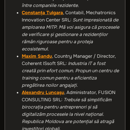
între companiile rezidente.
Constanța Tulgara
, Contabil, Mechatronics
Innovation Center SRL:
Sunt impresionată de
amploarea MITP. Mă voi asigura că procesele
de verificare și gestionare a rezidenților
rămân riguroase pentru a proteja
ecosistemul.
Maxim Sandu
, Country Manager / Director,
Coherent ISsoft SRL:
Industria IT a fost
creată prin efort comun. Propun un centru de
training comun pentru a eficientiza
pregătirea noilor angajați.
Alexandru Luncașu
, Administrator, FUSION
CONSULTING SRL:
Trebuie să simplificăm
birocrația pentru antreprenori și să
digitalizăm procesele la nivel național.
Republica Moldova are potențial să atragă
investitori globali.