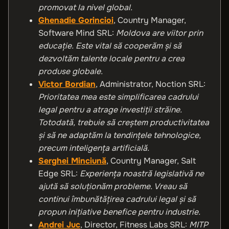
promovat la nivel global.
Ghenadie Gorincioi
, Country Manager,
Software Mind SRL:
Moldova are viitor prin
educație. Este vital să cooperăm și să
dezvoltăm talente locale pentru a crea
produse globale.
Victor Bordian
, Administrator, Noction SRL:
Prioritatea mea este simplificarea cadrului
legal pentru a atrage investiții străine.
Totodată, trebuie să creștem productivitatea
și să ne adaptăm la tendințele tehnologice,
precum inteligența artificială.
Serghei Minciună
, Country Manager, Salt
Edge SRL:
Experiența noastră legislativă ne
ajută să soluționăm probleme. Vreau să
continui îmbunătățirea cadrului legal și să
propun inițiative benefice pentru industrie.
Andrei Juc
, Director, Fitness Labs SRL:
MITP