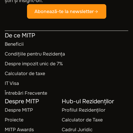
știri și insight-uri.
Abonează-te la newsletter
De ce MITP
Beneficii
Condițiile pentru Rezidența
Despre impozit unic de 7%
Calculator de taxe
IT Visa
Întrebări Frecvente
Despre MITP
Hub-ul Rezidenților
Despre MITP
Profilul Rezidenților
Proiecte
Calculator de Taxe
MITP Awards
Cadrul Juridic