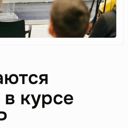
аются
 в курсе
P