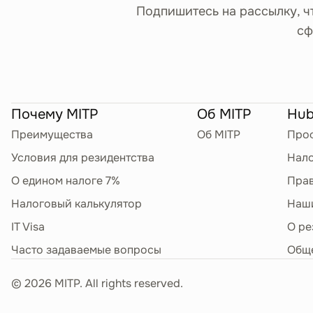
Подпишитесь на рассылку, ч
сф
Почему MITP
Об MITP
Hub
Преимущества
Об MITP
Проф
Условия для резидентства
Нало
О едином налоге 7%
Прав
Налоговый калькулятор
Наш
IT Visa
О ре
Часто задаваемые вопросы
Общ
©
2026
MITP. All rights reserved.