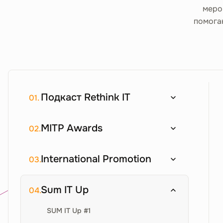
меро
помога
Подкаст Rethink IT
01.
MITP Awards
02.
International Promotion
03.
Sum IT Up
04.
SUM IT Up #1