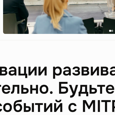
вации развив
ельно. Будьте
событий с MIT