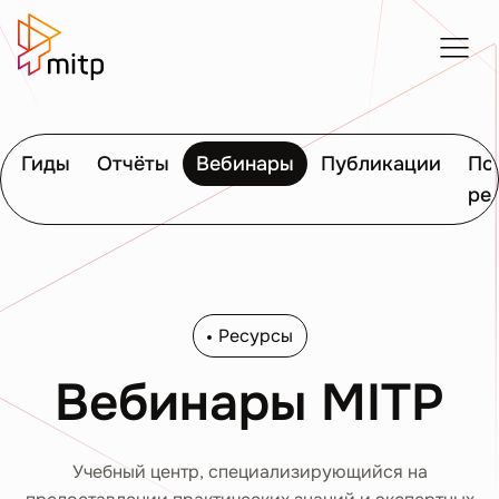
Гиды
Отчёты
Вебинары
Публикации
По
ре
Ресурсы
Вебинары MITP
Учебный центр, специализирующийся на