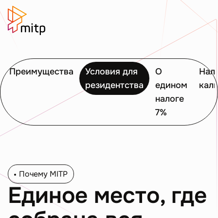
Преимущества
Условия для
О
Нал
резидентства
едином
кал
налоге
7%
Почему MITP
Единое место, где