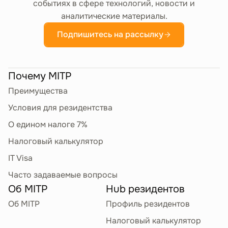
событиях в сфере технологий, новости и
физических носителях
аналитические материалы.
Другая деятельность по изданию
Подпишитесь на рассылку
программного обеспечения
Прикладное
58.29.2
Почему MITP
программное
Преимущества
обеспечение
(приложения) на
Условия для резидентства
физических носителях
О едином налоге 7%
Другая деятельность по изданию
Налоговый калькулятор
программного обеспечения
IT Visa
Часто задаваемые вопросы
Загружаемое
58.29.3
программное
Об MITP
Hub резидентов
обеспечение
Об MITP
Профиль резидентов
Другая деятельность по изданию
Налоговый калькулятор
программного обеспечения