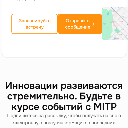
Услуги по
58.21.40
лицензированию
Запланируйте
Отправить
права использования
встречу
сообщение
компьютерных игр
Компьютерные игры
Прочие услуги по
58.29
изданию
программного
обеспечения
Инновации развиваются
Другая деятельность по изданию
стремительно. Будьте в
программного обеспечения
курсе событий с MITP
Системное
58.29.1
Подпишитесь на рассылку, чтобы получать на свою
программное
электронную почту информацию о последних
обеспечение на