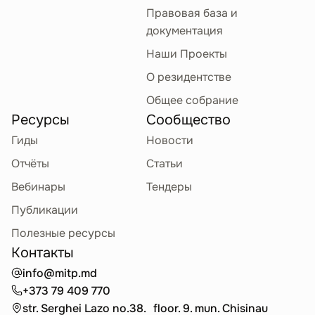
Правовая база и
документация
Операционные
58.29.11
Наши Проекты
системы на
физических носителях
О резидентстве
Другая деятельность по изданию
Общее собрание
программного обеспечения
Ресурсы
Сообщество
Гиды
Новости
Сетевое программное
58.29.12
Отчёты
Статьи
обеспечение на
Вебинары
Тендеры
физических носителях
Публикации
Другая деятельность по изданию
программного обеспечения
Полезные ресурсы
Контакты
Программное
58.29.13
info@mitp.md
обеспечение для
+373 79 409 770
управления базами
str. Serghei Lazo no.38. floor. 9. mun. Chisinau