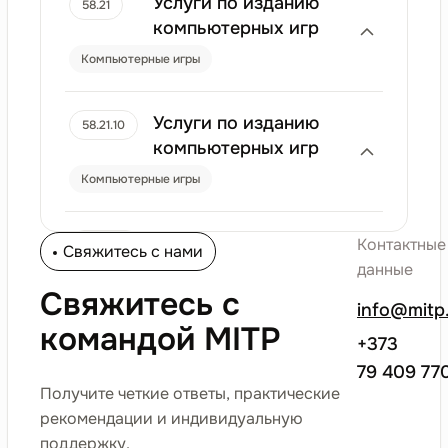
Услуги по изданию
58.21
компьютерных игр
Компьютерные игры
Услуги по изданию
58.21.10
компьютерных игр
Компьютерные игры
Компьютерные игры,
Контактные
58.21.20
Свяжитесь с нами
загружаемые из
данные
интернета
Свяжитесь с
info@mitp
Компьютерные игры
командой MITP
+373
79 409 77
Онлайн-игры
58.21.30
Получите четкие ответы, практические
рекомендации и индивидуальную
Компьютерные игры
поддержку.