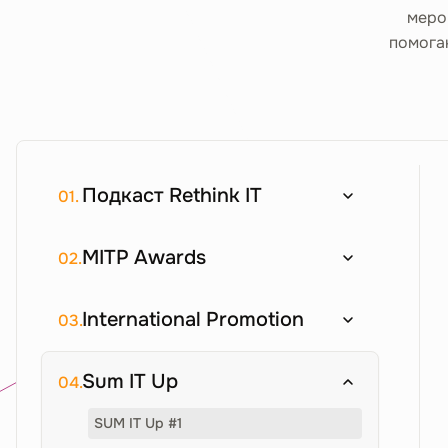
меро
помога
Подкаст Rethink IT
01.
MITP Awards
02.
International Promotion
03.
Sum IT Up
04.
SUM IT Up #1