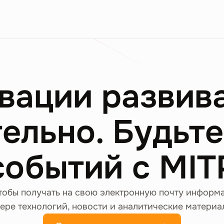
вации развив
ельно. Будьте
событий с MIT
тобы получать на свою электронную почту информ
ере технологий, новости и аналитические материа