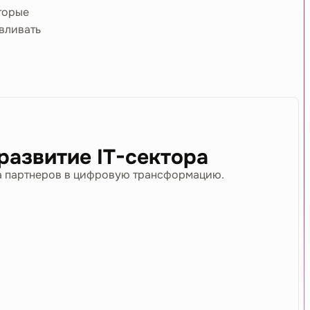
торые
вливать
азвитие IT-сектора
да партнеров в цифровую трансформацию.