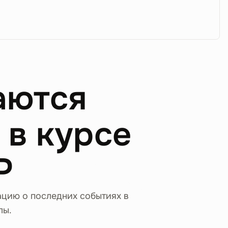
аются
 в курсе
P
ацию о последних событиях в
лы.